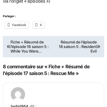
via l’onglet « épisodes »)
Partager :
Facebook
X
Navigation
Fiche + Résumé de
Résumé de l’épisode
l’épisode 16 saison 5 :
18 saison 5 : Resident
de
While You Were…
Evil
l’article
8 commentaire sur « Fiche + Résumé de
l’épisode 17 saison 5 : Rescue Me »
bella1864
dit :