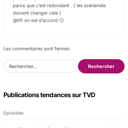
parce que c’est redondant . ( les scénariste
doivent changer cela )
@fifi on est d’accord 🙂
Les commentaires sont fermés.
R
e
c
h
e
Publications tendances sur TVD
r
c
h
Episodes
e
r