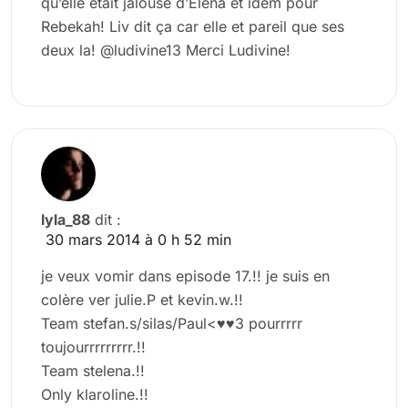
qu’elle était jalouse d’Elena et idem pour
Rebekah! Liv dit ça car elle et pareil que ses
deux la! @ludivine13 Merci Ludivine!
lyla_88
dit :
30 mars 2014 à 0 h 52 min
je veux vomir dans episode 17.!! je suis en
colère ver julie.P et kevin.w.!!
Team stefan.s/silas/Paul<♥♥3 pourrrrr
toujourrrrrrrrr.!!
Team stelena.!!
Only klaroline.!!