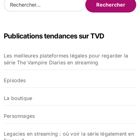
R
e
publications
c
h
e
Publications tendances sur TVD
r
c
h
Les meilleures plateformes légales pour regarder la
e
série The Vampire Diaries en streaming
r
:
Episodes
La boutique
Personnages
Legacies en streaming : où voir la série légalement en