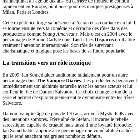
mannequinat à l’âge de dix ans. Sa carrière de modèle le conduit
rapidement en Europe, où il pose pour des marques prestigieuses à
Milan, Paris et Londres.
Cette expérience forge sa présence à l’écran et sa confiance en lui. Il
se tourne ensuite vers la comédie et décroche des rôles dans des
productions comme
Young Americans
. Mais c’est en 2004 avec le
personnage de Boone Carlyle dans
Lost : Les Disparus
qu’il attire
vraiment l’attention internationale. Son rôle de survivant
charismatique et tragique pose les bases de sa future popularité.
La transition vers un rôle iconique
En 2009, Ian Somerhalder auditionne initialement pour un autre
personnage dans
The Vampire Diaries
. Les producteurs perçoivent
immédiatement son alchimie naturelle avec les autres acteurs et lui
confient le rôle de Damon Salvatore. Ce choix change le ton de la
série et permet d’exploiter pleinement le dynamisme entre les frères
Salvatore.
Damon, vampire âgé de plus de 170 ans, arrive à Mystic Falls avec
des intentions sombres. Frère aîné de Stefan, il incarne le rebelle
sarcastique, capable de cruauté mais aussi d’une loyauté farouche.
Ian Somerhalder apporte à ce personnage une vulnérabilité cachée
qui le rend attachant malgré ses nombreux défauts.