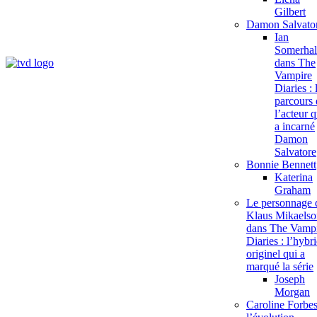
Gilbert
Damon Salvato
Ian
Somerhal
dans The
Vampire Diaries France
Le site fan français TVD,
Vampire
The Originals et Legacies
Diaries : 
parcours 
l’acteur q
a incarné
Damon
Salvatore
Bonnie Bennett
Katerina
Graham
Le personnage 
Klaus Mikaelso
dans The Vamp
Diaries : l’hybr
originel qui a
marqué la série
Joseph
Morgan
Caroline Forbes