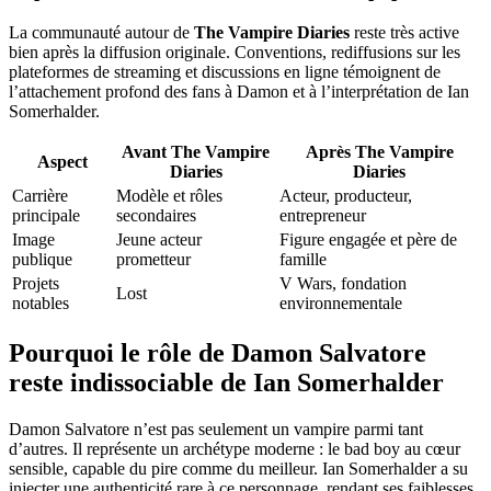
La communauté autour de
The Vampire Diaries
reste très active
bien après la diffusion originale. Conventions, rediffusions sur les
plateformes de streaming et discussions en ligne témoignent de
l’attachement profond des fans à Damon et à l’interprétation de Ian
Somerhalder.
Avant The Vampire
Après The Vampire
Aspect
Diaries
Diaries
Carrière
Modèle et rôles
Acteur, producteur,
principale
secondaires
entrepreneur
Image
Jeune acteur
Figure engagée et père de
publique
prometteur
famille
Projets
V Wars, fondation
Lost
notables
environnementale
Pourquoi le rôle de Damon Salvatore
reste indissociable de Ian Somerhalder
Damon Salvatore n’est pas seulement un vampire parmi tant
d’autres. Il représente un archétype moderne : le bad boy au cœur
sensible, capable du pire comme du meilleur. Ian Somerhalder a su
injecter une authenticité rare à ce personnage, rendant ses faiblesses