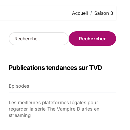
Accueil
Saison 3
R
e
c
h
e
Publications tendances sur TVD
r
c
h
Episodes
e
r
Les meilleures plateformes légales pour
:
regarder la série The Vampire Diaries en
streaming