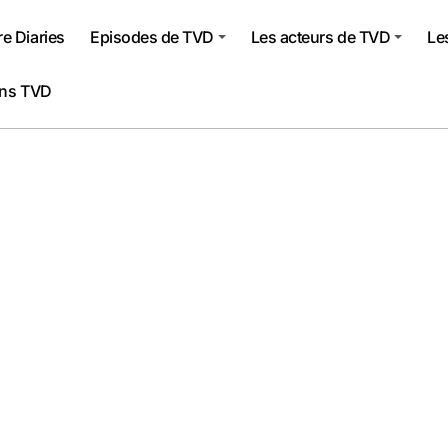
e Diaries
Episodes de TVD
Les acteurs de TVD
Le
ons TVD