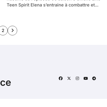
Teen Spirit Elena s’entraine à combattre et...
ination
2
s
lications
nce