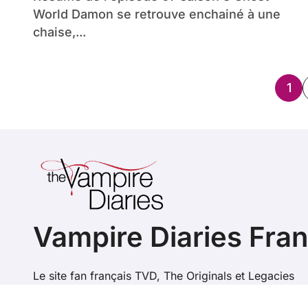
World Damon se retrouve enchainé à une
chaise,...
Pag
1
de
pub
Vampire Diaries Fra
Le site fan français TVD, The Originals et Legacies