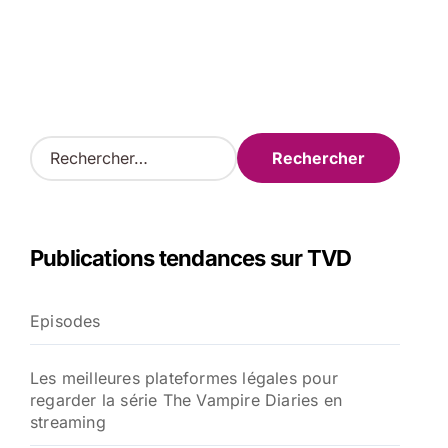
R
e
c
h
e
Publications tendances sur TVD
r
c
h
Episodes
e
r
Les meilleures plateformes légales pour
:
regarder la série The Vampire Diaries en
streaming