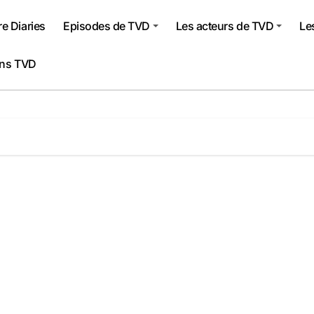
e Diaries
Episodes de TVD
Les acteurs de TVD
Le
ons TVD