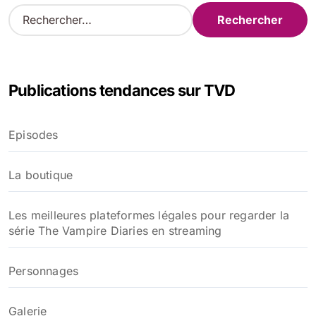
R
e
c
h
e
Publications tendances sur TVD
r
c
h
Episodes
e
r
La boutique
:
Les meilleures plateformes légales pour regarder la
série The Vampire Diaries en streaming
Personnages
Galerie