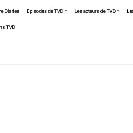
e Diaries
Episodes de TVD
Les acteurs de TVD
Le
ons TVD