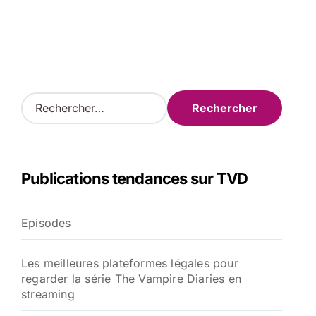
R
e
c
h
e
Publications tendances sur TVD
r
c
h
Episodes
e
r
Les meilleures plateformes légales pour
:
regarder la série The Vampire Diaries en
streaming