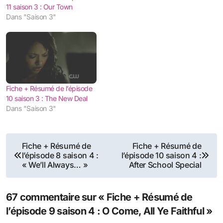
11 saison 3 : Our Town
Dans "Saison 3"
Fiche + Résumé de l’épisode
10 saison 3 : The New Deal
Dans "Saison 3"
Navigation
Fiche + Résumé de
Fiche + Résumé de
l’épisode 8 saison 4 :
l’épisode 10 saison 4 :
de
« We’ll Always… »
After School Special
l’article
67 commentaire sur « Fiche + Résumé de
l’épisode 9 saison 4 : O Come, All Ye Faithful »