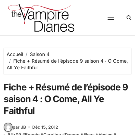
Passer
au
contenu
Accueil
Saison 4
Fiche + Résumé de l’épisode 9 saison 4 : O Come,
All Ye Faithful
Fiche + Résumé de l’épisode 9
saison 4 : O Come, All Ye
Faithful
par JB
Déc 15, 2012
#
4x09
#
Bonnie
#
Caroline
#
Damon
#
Elena
#
Hayley
#