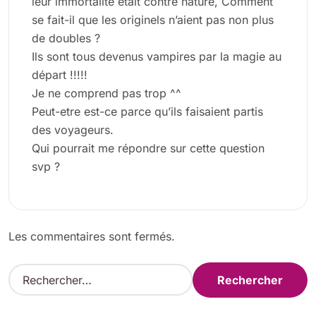
leur immortalité était contre nature, Comment
se fait-il que les originels n’aient pas non plus
de doubles ?
Ils sont tous devenus vampires par la magie au
départ !!!!!
Je ne comprend pas trop ^^
Peut-etre est-ce parce qu’ils faisaient partis
des voyageurs.
Qui pourrait me répondre sur cette question
svp ?
Les commentaires sont fermés.
R
e
c