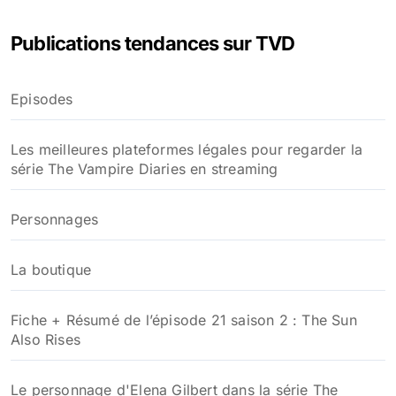
h
e
Publications tendances sur TVD
r
c
h
Episodes
e
r
Les meilleures plateformes légales pour regarder la
:
série The Vampire Diaries en streaming
Personnages
La boutique
Fiche + Résumé de l’épisode 21 saison 2 : The Sun
Also Rises
Le personnage d'Elena Gilbert dans la série The