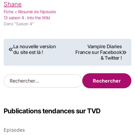
Fiche + Résumé de l’épisode
13 saison 4 : Into the Wild
Dans "Saison 4"
Navigation
La nouvelle version
Vampire Diaries
du site est là !
France sur Facebook
de
& Twitter !
l’article
R
e
c
h
e
Publications tendances sur TVD
r
c
h
Episodes
e