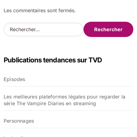
Les commentaires sont fermés.
R
e
c
h
e
Publications tendances sur TVD
r
c
h
Episodes
e
r
Les meilleures plateformes légales pour regarder la
:
série The Vampire Diaries en streaming
Personnages