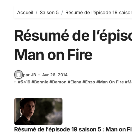
Accueil
Saison 5
Résumé de l’épisode 19 saison
Résumé de l’épiso
Man on Fire
par JB
Avr 26, 2014
#
5x19
#
Bonnie
#
Damon
#
Elena
#
Enzo
#
Man On Fire
#
M
Résumé de l’épisode 19 saison 5 : Man on Fi