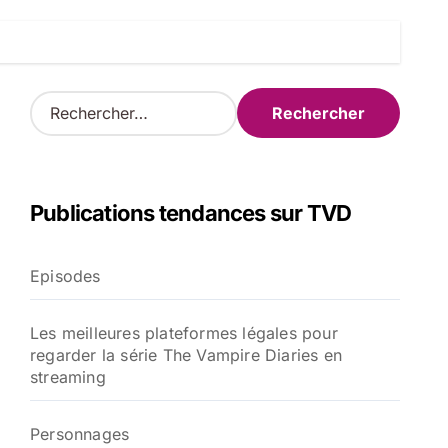
R
e
c
h
e
Publications tendances sur TVD
r
c
h
Episodes
e
r
Les meilleures plateformes légales pour
:
regarder la série The Vampire Diaries en
streaming
Personnages