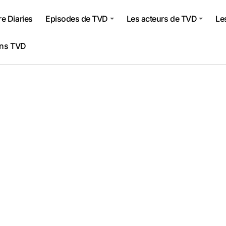
e Diaries
Episodes de TVD
Les acteurs de TVD
Le
ons TVD