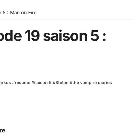
 5 : Man on Fire
de 19 saison 5 :
arkos
#
résumé
#
saison 5
#
Stefan
#
the vampire diaries
re