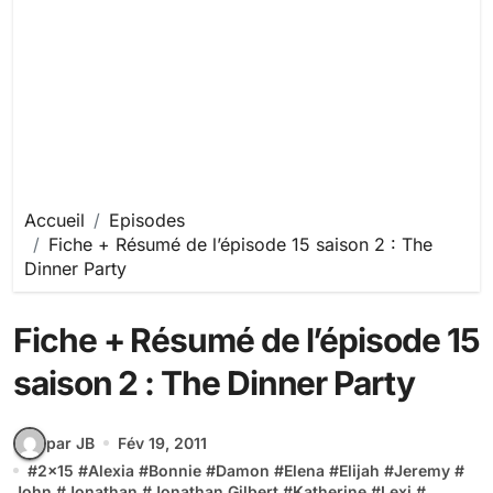
Accueil
Episodes
Fiche + Résumé de l’épisode 15 saison 2 : The
Dinner Party
Fiche + Résumé de l’épisode 15
saison 2 : The Dinner Party
par JB
Fév 19, 2011
#
2x15
#
Alexia
#
Bonnie
#
Damon
#
Elena
#
Elijah
#
Jeremy
#
John
#
Jonathan
#
Jonathan Gilbert
#
Katherine
#
Lexi
#