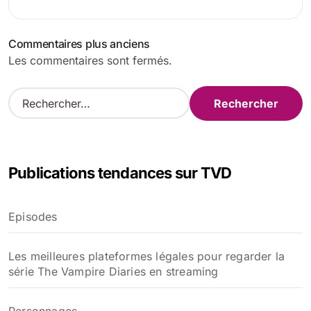
Navigation
Commentaires plus anciens
Les commentaires sont fermés.
des
commentaires
R
e
c
h
e
Publications tendances sur TVD
r
c
h
Episodes
e
r
Les meilleures plateformes légales pour regarder la
:
série The Vampire Diaries en streaming
Personnages