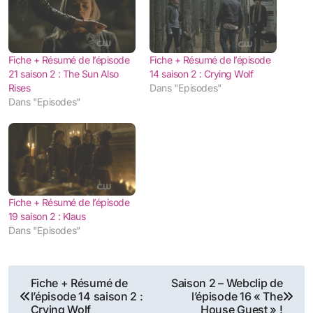
Fiche + Résumé de l’épisode
Fiche + Résumé de l’épisode
21 saison 2 : The Sun Also
14 saison 2 : Crying Wolf
Rises
Dans "Episodes"
Dans "Episodes"
Fiche + Résumé de l’épisode
19 saison 2 : Klaus
Dans "Episodes"
Navigation
Fiche + Résumé de
Saison 2 – Webclip de
l’épisode 14 saison 2 :
l’épisode 16 « The
de
Crying Wolf
House Guest » !