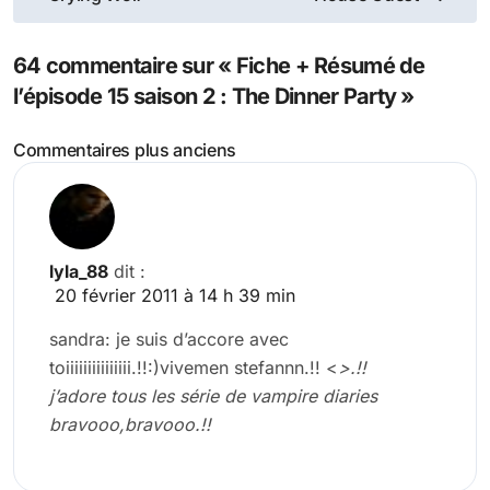
l’article
64 commentaire sur « Fiche + Résumé de
l’épisode 15 saison 2 : The Dinner Party »
Navigation
Commentaires plus anciens
des
commentaires
lyla_88
dit :
20 février 2011 à 14 h 39 min
sandra: je suis d’accore avec
toiiiiiiiiiiiiiii.!!:)vivemen stefannn.!! <
>.!!
j’adore tous les série de vampire diaries
bravooo,bravooo.!!