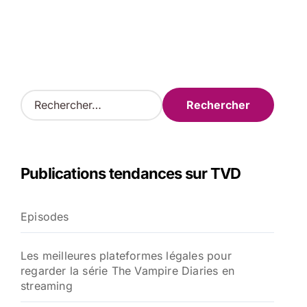
R
e
c
h
e
Publications tendances sur TVD
r
c
h
Episodes
e
r
Les meilleures plateformes légales pour
:
regarder la série The Vampire Diaries en
streaming