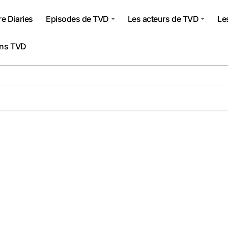
e Diaries
Episodes de TVD
Les acteurs de TVD
Le
ons TVD