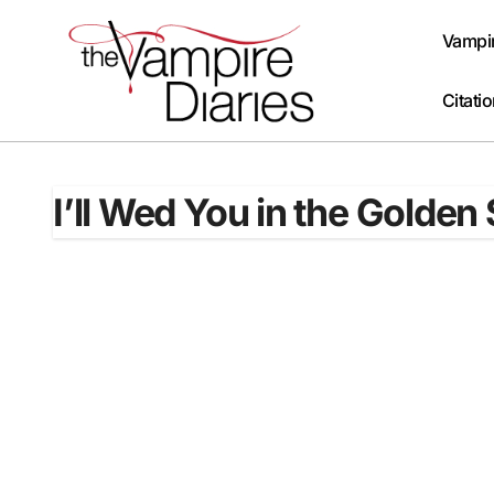
Passer
au
Vampir
contenu
Citati
I’ll Wed You in the Golde