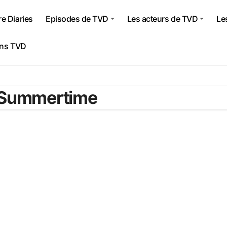
e Diaries
Episodes de TVD
Les acteurs de TVD
Le
ons TVD
n Summertime