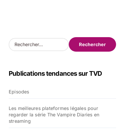
R
e
c
h
e
Publications tendances sur TVD
r
c
h
Episodes
e
r
Les meilleures plateformes légales pour
:
regarder la série The Vampire Diaries en
streaming