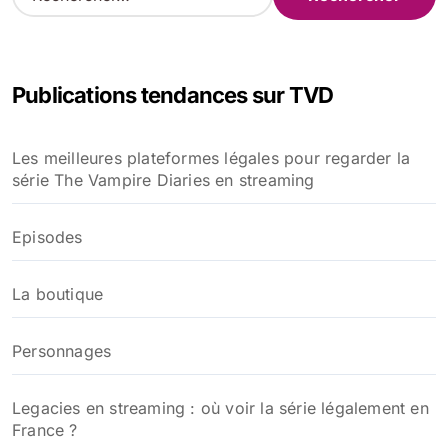
e
c
h
e
Publications tendances sur TVD
r
c
h
Les meilleures plateformes légales pour regarder la
e
série The Vampire Diaries en streaming
r
:
Episodes
La boutique
Personnages
Legacies en streaming : où voir la série légalement en
France ?