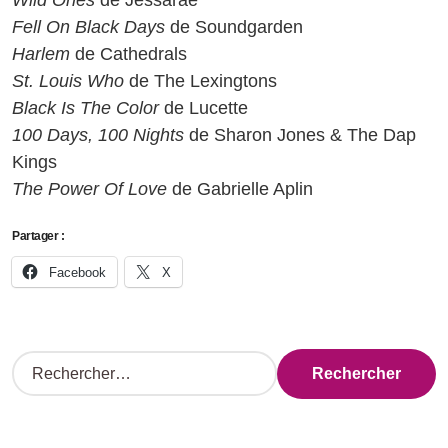
Fell On Black Days
de Soundgarden
Harlem
de Cathedrals
St. Louis Who
de The Lexingtons
Black Is The Color
de Lucette
100 Days, 100 Nights
de Sharon Jones & The Dap
Kings
The Power Of Love
de Gabrielle Aplin
Partager :
Facebook
X
R
e
c
h