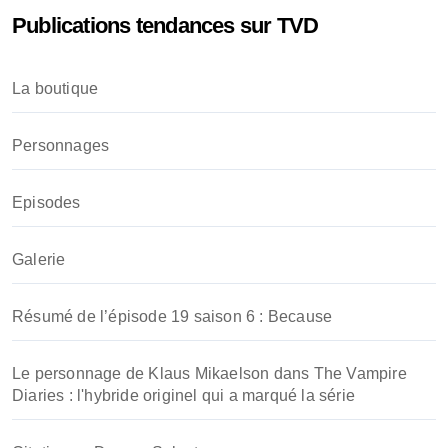
e
Publications tendances sur TVD
r
c
h
La boutique
e
r
Personnages
:
Episodes
Galerie
Résumé de l’épisode 19 saison 6 : Because
Le personnage de Klaus Mikaelson dans The Vampire
Diaries : l'hybride originel qui a marqué la série