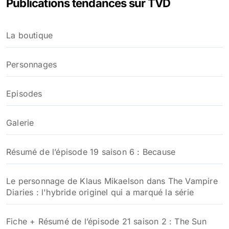
Publications tendances sur TVD
r
c
h
La boutique
e
r
Personnages
:
Episodes
Galerie
Résumé de l’épisode 19 saison 6 : Because
Le personnage de Klaus Mikaelson dans The Vampire
Diaries : l'hybride originel qui a marqué la série
Fiche + Résumé de l’épisode 21 saison 2 : The Sun