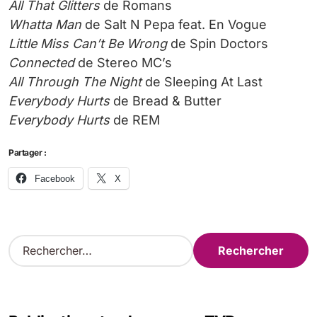
All That Glitters
de Romans
Whatta Man
de Salt N Pepa feat. En Vogue
Little Miss Can’t Be Wrong
de Spin Doctors
Connected
de Stereo MC’s
All Through The Night
de Sleeping At Last
Everybody Hurts
de Bread & Butter
Everybody Hurts
de REM
Partager :
Facebook
X
R
e
c
h
e