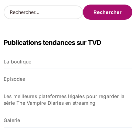
R
e
c
h
e
Publications tendances sur TVD
r
c
h
La boutique
e
r
Episodes
:
Les meilleures plateformes légales pour regarder la
série The Vampire Diaries en streaming
Galerie