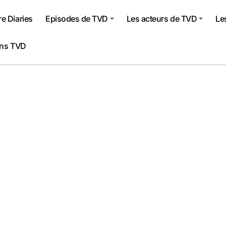
e Diaries
Episodes de TVD
Les acteurs de TVD
Le
ons TVD