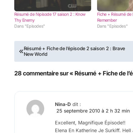
Résumé de l’épisode 17 saison 2 : Know
Fiche + Résumé de l’é
Thy Enemy
Remember
Dans "Episodes"
Dans "Episodes"
Navigation
Résumé + Fiche de l’épisode 2 saison 2 : Brave
New World
de
l’article
28 commentaire sur « Résumé + Fiche de l’é
Navigation
des
Nina-D
dit :
25 septembre 2010 à 2 h 32 min
commentaires
Excellent, Magnifique Épisode!!
Elena En Katherine Je Surkiff. Hell