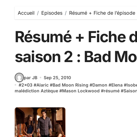
Accueil
Episodes
Résumé + Fiche de l’épisode 
Résumé + Fiche d
saison 2 : Bad Mo
par JB
Sep 25, 2010
#
2x03
#
Alaric
#
Bad Moon Rising
#
Damon
#
Elena
#
Isob
malédiction Aztèque
#
Mason Lockwood
#
résumé
#
Saiso