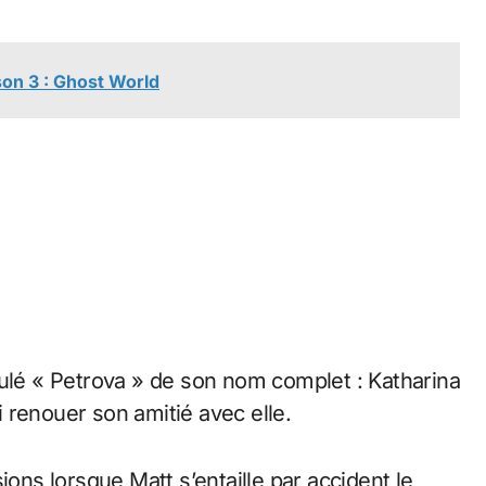
son 3 : Ghost World
tulé « Petrova » de son nom complet : Katharina
si renouer son amitié avec elle.
ions lorsque Matt s’entaille par accident le