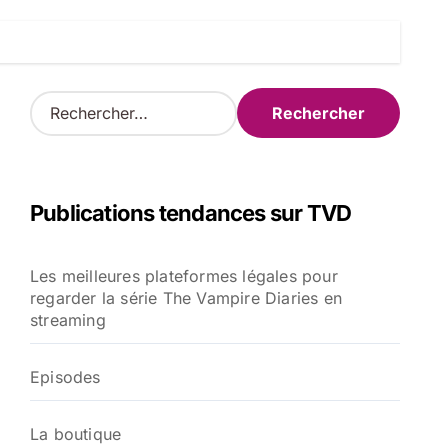
R
e
c
h
e
Publications tendances sur TVD
r
c
h
Les meilleures plateformes légales pour
e
regarder la série The Vampire Diaries en
r
streaming
:
Episodes
La boutique