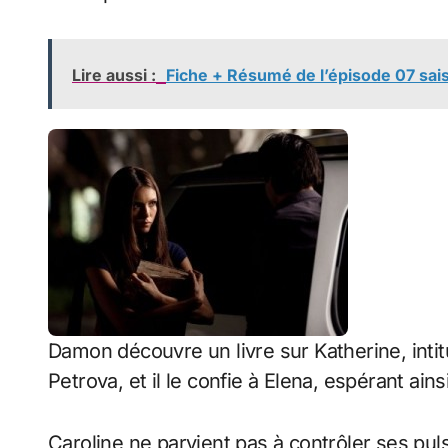
Lire aussi :
Fiche + Résumé de l’épisode 07 sai
Damon découvre un livre sur Katherine, inti
Petrova, et il le confie à Elena, espérant ain
Caroline ne parvient pas à contrôler ses puls