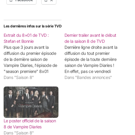
Les dernières infos sur la série TVD
Extrait du 8×01 de TVD :
Dernier trailer avant le début
Stefan et Bonnie
de la saison 8 de TVD
Plus que 3 jours avant la
Dernière ligne droite avant la
diffusion du premier épisode
diffusion du tout premier
de la dernière saison de
épisode de la toute dernière
Vampire Diaries, l'épisode de
saison de Vampire Diaries !
"season premiere" 8x01
En effet, pas ce vendredi
intitulé "Hello, Brother" sera
Dans "Saison 8"
mais l'autre, c'est à dire le 21
Dans "Bandes annonces"
en effet diffusé ce vendredi
octobre, la Saison 8 de TVD
21 octobre aux USA sur la
démarrera enfin pour son
chaîne CW ! Aujourd'hui, la
dernier chapitre avec
chaîne vient de publier un
l'épisode 8x01 qui sera
tout premier extrait…
intitulé "Hello…
Le poster officiel de la saison
8 de Vampire Diaries
Dans "Saison 8"