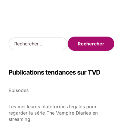
R
e
c
h
e
Publications tendances sur TVD
r
c
h
Episodes
e
r
Les meilleures plateformes légales pour
:
regarder la série The Vampire Diaries en
streaming