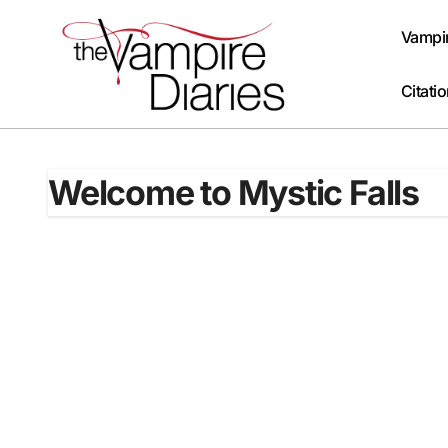
Passer
au
Vampir
contenu
Citati
Welcome to Mystic Falls