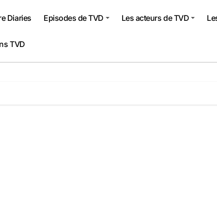
e Diaries
Episodes de TVD
Les acteurs de TVD
Le
ons TVD