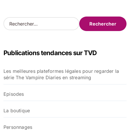
R
e
c
h
e
Publications tendances sur TVD
r
c
h
Les meilleures plateformes légales pour regarder la
e
série The Vampire Diaries en streaming
r
:
Episodes
La boutique
Personnages