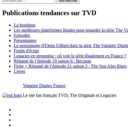
Publications tendances sur TVD
La boutique
Les meilleures plateformes légales pour regarder la série The V
Episodes
Personnages
Le personnage d'Elena Gilbert dans la série The Vampire Diari
Fonds d'écran
Legacies en streaming : où voir la série légalement en France ?
Résumé de l’épisode 19 saison 6 : Because
Fiche + Résumé de l’épisode 21 saison 2 : The Sun Also Rises
Livres
Vampire Diaries France
Le site fan français TVD, The Originals et Legacies