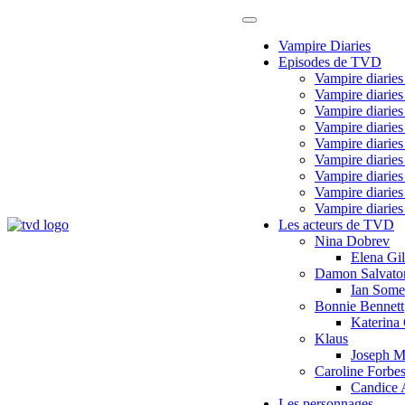
Passer
au
Vampire Diaries
contenu
Episodes de TVD
Vampire diaries
Vampire diaries
Vampire diaries
Vampire diaries
Vampire diaries
Vampire diaries
Vampire diaries
Vampire diaries
Vampire diaries
Les acteurs de TVD
Vampire Diaries France
Le site fan français TVD, Th
Nina Dobrev
Elena Gil
Damon Salvato
Ian Some
Bonnie Bennett
Katerina
Klaus
Joseph M
Caroline Forbe
Candice 
Les personnages