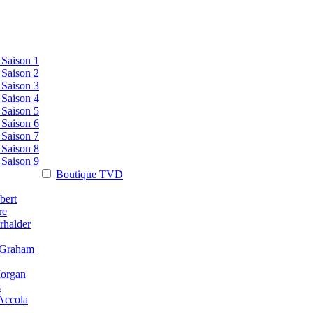
 Saison 1
 Saison 2
 Saison 3
 Saison 4
 Saison 5
 Saison 6
 Saison 7
 Saison 8
 Saison 9
Boutique TVD
e Originals et Legacies
bert
re
rhalder
 Graham
organ
s
Accola