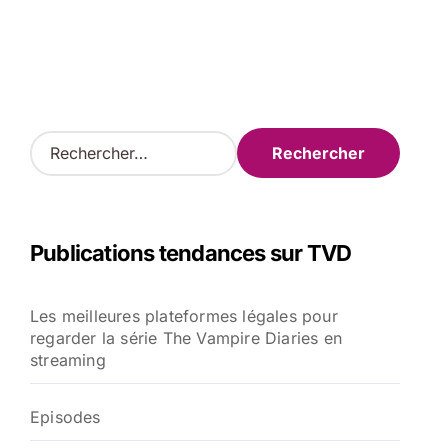
R
e
c
h
e
Publications tendances sur TVD
r
c
h
Les meilleures plateformes légales pour
e
regarder la série The Vampire Diaries en
r
streaming
:
Episodes