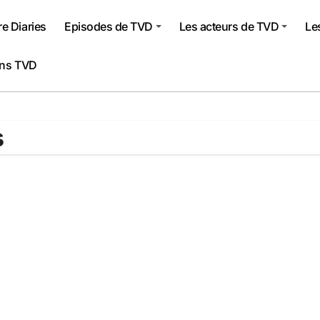
e Diaries
Episodes de TVD
Les acteurs de TVD
Le
ons TVD
s