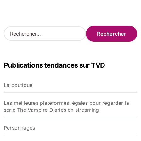
R
e
c
h
e
Publications tendances sur TVD
r
c
h
La boutique
e
r
Les meilleures plateformes légales pour regarder la
:
série The Vampire Diaries en streaming
Personnages