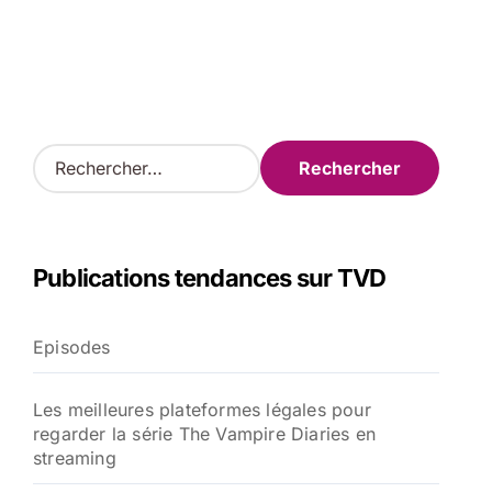
R
e
c
h
e
Publications tendances sur TVD
r
c
h
Episodes
e
r
Les meilleures plateformes légales pour
:
regarder la série The Vampire Diaries en
streaming