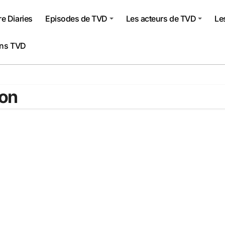
e Diaries
Episodes de TVD
Les acteurs de TVD
Le
ons TVD
ion