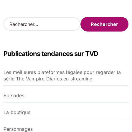
R
e
c
h
e
Publications tendances sur TVD
r
c
h
Les meilleures plateformes légales pour regarder la
e
série The Vampire Diaries en streaming
r
:
Episodes
La boutique
Personnages