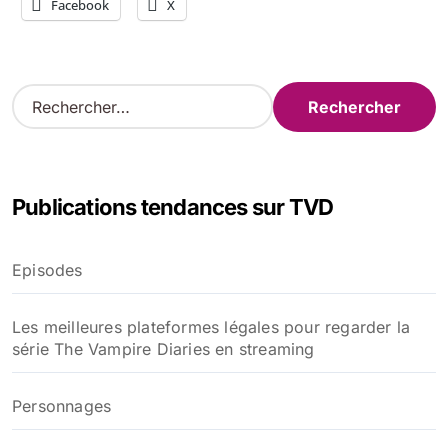
Facebook
X
R
e
c
h
e
Publications tendances sur TVD
r
c
h
Episodes
e
r
Les meilleures plateformes légales pour regarder la
:
série The Vampire Diaries en streaming
Personnages