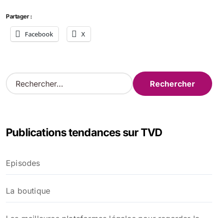
Partager :
Facebook
X
R
e
c
h
e
Publications tendances sur TVD
r
c
h
Episodes
e
r
La boutique
: