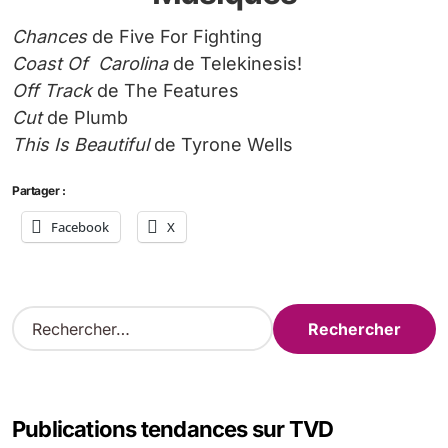
Chances
de Five For Fighting
Coast Of Carolina
de Telekinesis!
Off Track
de The Features
Cut
de Plumb
This Is Beautiful
de Tyrone Wells
Partager :
Facebook
X
R
e
c
h
e
Publications tendances sur TVD
r