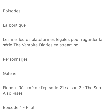
c
h
Episodes
e
r
La boutique
:
Les meilleures plateformes légales pour regarder la
série The Vampire Diaries en streaming
Personnages
Galerie
Fiche + Résumé de l’épisode 21 saison 2 : The Sun
Also Rises
Episode 1 - Pilot