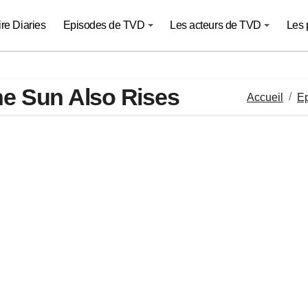
re Diaries
Episodes de TVD
Les acteurs de TVD
Les 
he Sun Also Rises
Accueil
E