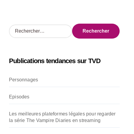
R
e
c
h
e
Publications tendances sur TVD
r
c
h
Personnages
e
r
Episodes
:
Les meilleures plateformes légales pour regarder
la série The Vampire Diaries en streaming