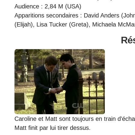
Audience : 2,84 M (USA)
Apparitions secondaires : David Anders (John
(Elijah), Lisa Tucker (Greta), Michaela McMa
Ré
Caroline et Matt sont toujours en train d’éch
Matt finit par lui tirer dessus.