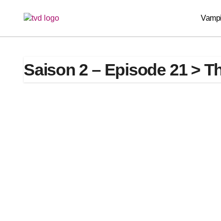
Passer
au
Vampi
contenu
Saison 2 – Episode 21 > T