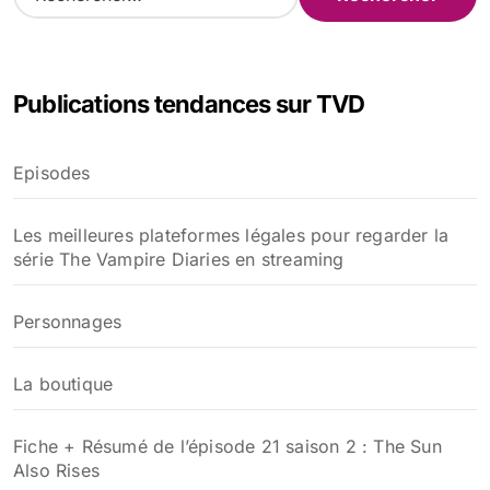
e
c
h
e
Publications tendances sur TVD
r
c
h
Episodes
e
r
Les meilleures plateformes légales pour regarder la
:
série The Vampire Diaries en streaming
Personnages
La boutique
Fiche + Résumé de l’épisode 21 saison 2 : The Sun
Also Rises