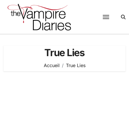
Passer
au
contenu
True Lies
Accueil
True Lies