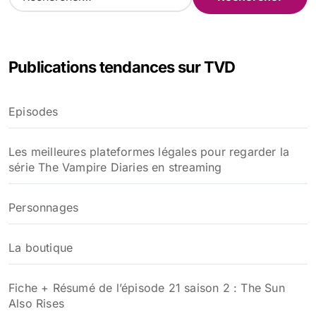
e
c
h
e
Publications tendances sur TVD
r
c
h
Episodes
e
r
Les meilleures plateformes légales pour regarder la
:
série The Vampire Diaries en streaming
Personnages
La boutique
Fiche + Résumé de l’épisode 21 saison 2 : The Sun
Also Rises