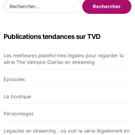
R
e
c
h
e
Publications tendances sur TVD
r
c
h
Les meilleures plateformes légales pour regarder la
e
série The Vampire Diaries en streaming
r
:
Episodes
La boutique
Personnages
Legacies en streaming : où voir la série légalement en