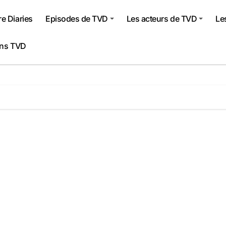
e Diaries
Episodes de TVD
Les acteurs de TVD
Le
ons TVD