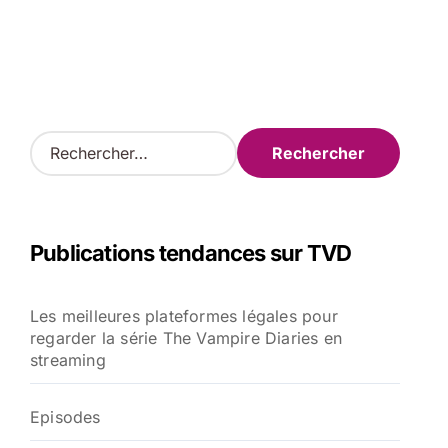
R
e
c
h
e
Publications tendances sur TVD
r
c
h
Les meilleures plateformes légales pour
e
regarder la série The Vampire Diaries en
r
streaming
:
Episodes