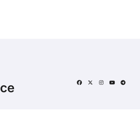
nce
6 Tous droits réservés - vampire-diaries.fr -
Mentions Lé