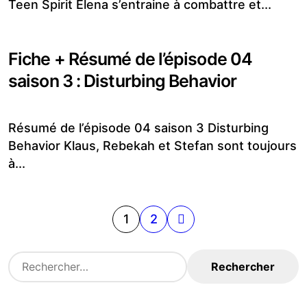
Teen Spirit Elena s’entraine à combattre et...
Fiche + Résumé de l’épisode 04
saison 3 : Disturbing Behavior
Résumé de l’épisode 04 saison 3 Disturbing
Behavior Klaus, Rebekah et Stefan sont toujours
à...
Pagination
1
2
des
R
e
publications
c
h