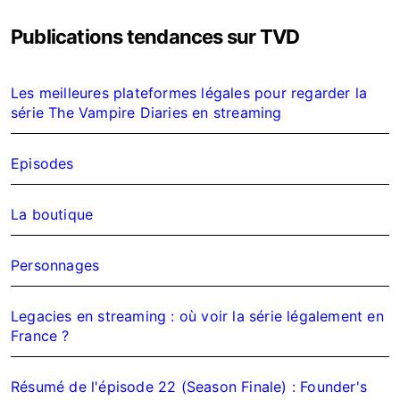
e
Publications tendances sur TVD
r
c
h
Les meilleures plateformes légales pour regarder la
e
série The Vampire Diaries en streaming
r
:
Episodes
La boutique
Personnages
Legacies en streaming : où voir la série légalement en
France ?
Résumé de l'épisode 22 (Season Finale) : Founder's