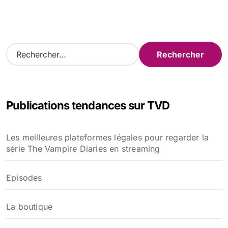
R
e
c
h
e
Publications tendances sur TVD
r
c
h
Les meilleures plateformes légales pour regarder la
e
série The Vampire Diaries en streaming
r
:
Episodes
La boutique