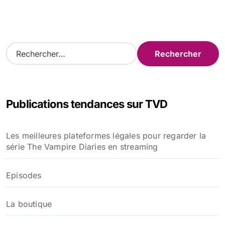
R
e
c
h
e
Publications tendances sur TVD
r
c
h
Les meilleures plateformes légales pour regarder la
e
série The Vampire Diaries en streaming
r
:
Episodes
La boutique