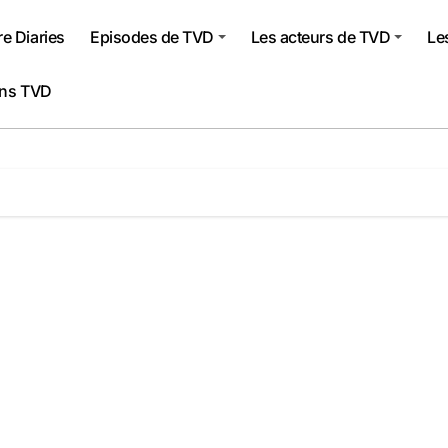
e Diaries
Episodes de TVD
Les acteurs de TVD
Le
ons TVD