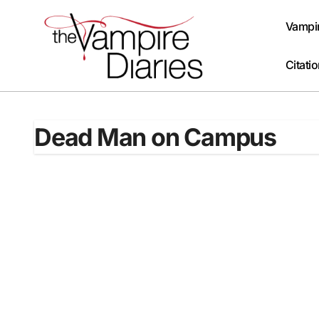
Passer
au
Vampir
contenu
Citati
Dead Man on Campus