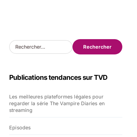
R
e
c
h
e
Publications tendances sur TVD
r
c
h
Les meilleures plateformes légales pour
e
regarder la série The Vampire Diaries en
r
streaming
:
Episodes