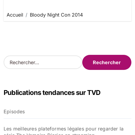
Accueil
Bloody Night Con 2014
R
e
c
h
e
Publications tendances sur TVD
r
c
h
Episodes
e
r
Les meilleures plateformes légales pour regarder la
: