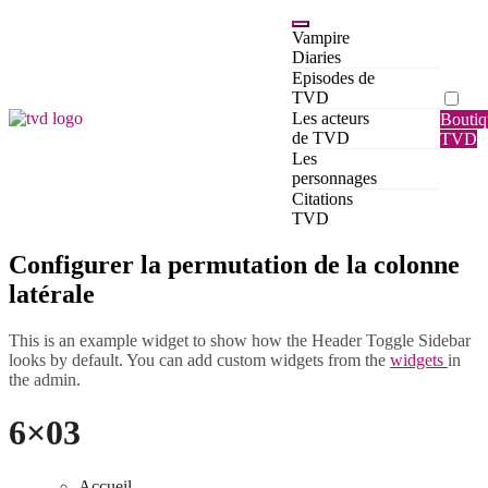
Passer
au
Vampire
contenu
Diaries
Episodes de
TVD
Les acteurs
Boutiq
Vampire Diaries France
Le site fan français TVD,
de TVD
TVD
The Originals et Legacies
Les
personnages
Citations
TVD
Configurer la permutation de la colonne
latérale
This is an example widget to show how the Header Toggle Sidebar
looks by default. You can add custom widgets from the
widgets
in
the admin.
6×03
Accueil