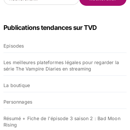
e
c
h
e
Publications tendances sur TVD
r
c
h
Episodes
e
r
Les meilleures plateformes légales pour regarder la
:
série The Vampire Diaries en streaming
La boutique
Personnages
Résumé + Fiche de l'épisode 3 saison 2 : Bad Moon
Rising