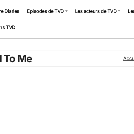
e Diaries
Episodes de TVD
Les acteurs de TVD
Le
ons TVD
d To Me
Accu