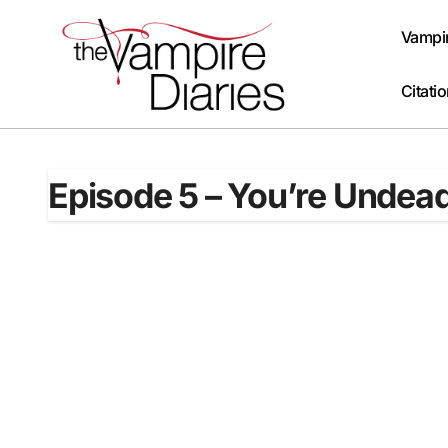
Passer
au
Vampir
contenu
Citati
Episode 5 – You’re Undea