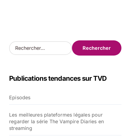
R
e
c
h
e
Publications tendances sur TVD
r
c
h
Episodes
e
r
Les meilleures plateformes légales pour
:
regarder la série The Vampire Diaries en
streaming