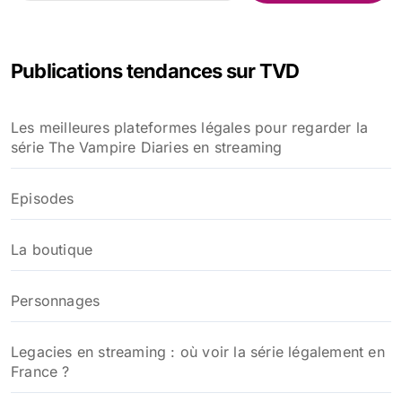
c
h
e
Publications tendances sur TVD
r
c
h
Les meilleures plateformes légales pour regarder la
e
série The Vampire Diaries en streaming
r
:
Episodes
La boutique
Personnages
Legacies en streaming : où voir la série légalement en
France ?