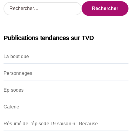
R
e
c
h
e
Publications tendances sur TVD
r
c
h
La boutique
e
r
Personnages
:
Episodes
Galerie
Résumé de l’épisode 19 saison 6 : Because