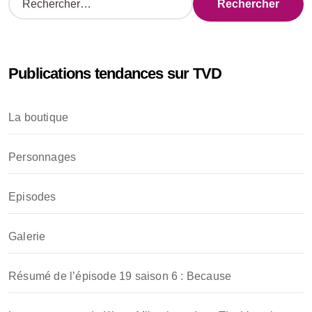
e
c
h
e
Publications tendances sur TVD
r
c
h
La boutique
e
r
Personnages
:
Episodes
Galerie
Résumé de l’épisode 19 saison 6 : Because