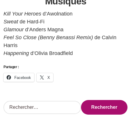
Musiques
Kill Your Heroes
d’Awolnation
Sweat
de Hard-Fi
Glamour
d’Anders Magna
Feel So Close (Benny Benassi Remix)
de Calvin
Harris
Happening
d’Olivia Broadfield
Partager :
Facebook
X
R
e
c
h
e