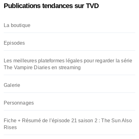
Publications tendances sur TVD
r
c
h
La boutique
e
r
Episodes
:
Les meilleures plateformes légales pour regarder la série
The Vampire Diaries en streaming
Galerie
Personnages
Fiche + Résumé de l’épisode 21 saison 2 : The Sun Also
Rises