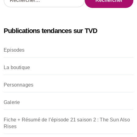
e
c
h
e
Publications tendances sur TVD
r
c
h
Episodes
e
r
La boutique
:
Personnages
Galerie
Fiche + Résumé de l’épisode 21 saison 2 : The Sun Also
Rises