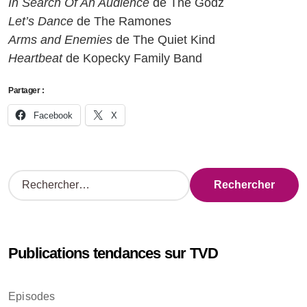
In Search Of An Audience
de The Godz
Let’s Dance
de The Ramones
Arms and Enemies
de The Quiet Kind
Heartbeat
de Kopecky Family Band
Partager :
Facebook
X
R
e
c
h
e
Publications tendances sur TVD
r
c
h
Episodes
e